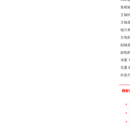
靠模
主轴
主轴
锯片
主电
副轴
副电
净重
毛重
外形
棺材