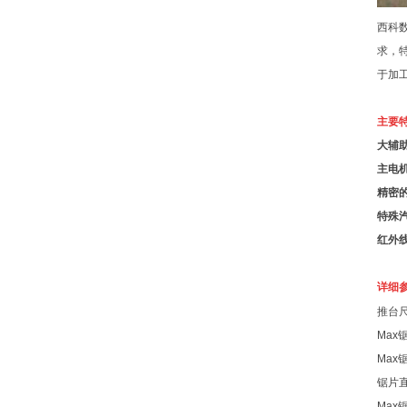
西科
求，
于加
主要
大辅
主电
精密
特殊
红外
详细
推台
Max
Max
锯片
Max