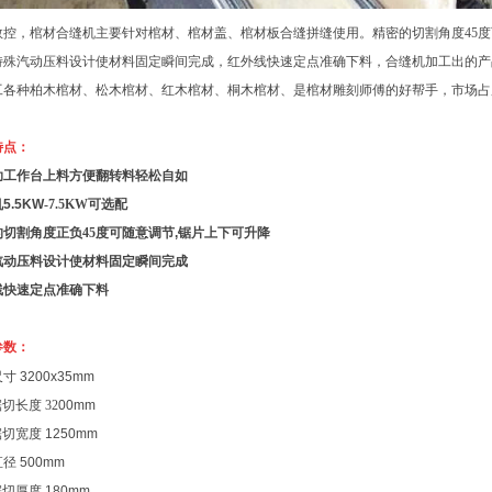
数控，棺材合缝机主要针对棺材、棺材盖、棺材板合缝拼缝使用。精密的切割角度45度
特殊汽动压料设计使材料固定瞬间完成，红外线快速定点准确下料，合缝机加工出的产
工各种柏木棺材、松木棺材、红木棺材、桐木棺材、是棺材雕刻师傅的好帮手，市场占
特点：
助工作台
上料方便翻转料轻松自如
机
5.5KW
-7.5KW
可选配
的切割角度
正负
45
度可随意调节
,
锯片上下可升降
汽
动压料
设计使材料固定瞬间完成
线快速定点准确下料
参数：
尺寸
3200x35mm
锯切长度
32
00mm
锯切宽度
1250mm
直径
500mm
锯切厚度
180mm