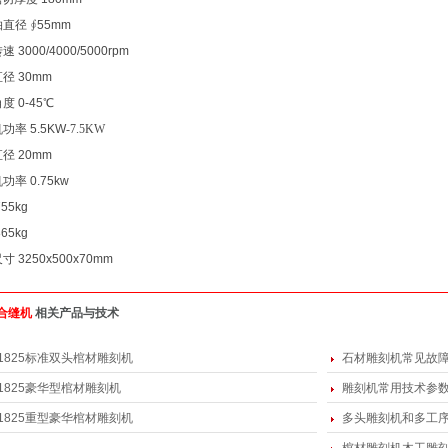
轴直径
∮55mm
转速
3000/4000/5000rpm
直径
30mm
角度
0-45℃
机功率
5.5KW
-7.5KW
直径
20mm
机功率
0.75kw
755kg
865kg
尺寸
3250x500x70mm
合缝机
相关产品与技术
1825标准双头棺材雕刻机
石材雕刻机常见故
1825豪华型棺材雕刻机
雕刻机常用技术参
1825重型豪华棺材雕刻机
多头雕刻机和多工