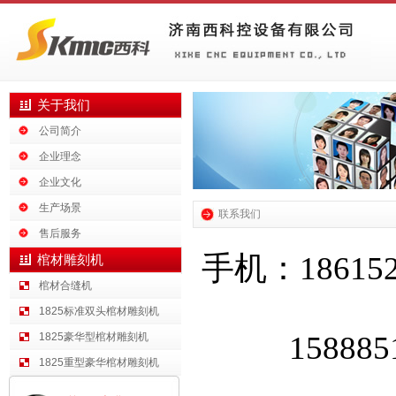
关于我们
公司简介
企业理念
企业文化
生产场景
联系我们
售后服务
手机：
18615
棺材雕刻机
棺材合缝机
1825标准双头棺材雕刻机
158885
1825豪华型棺材雕刻机
1825重型豪华棺材雕刻机