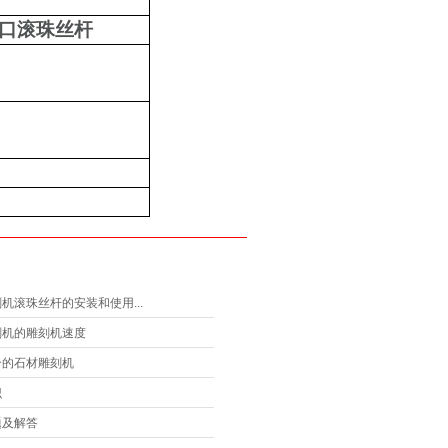
口滚珠丝杆
机滚珠丝杆的安装和使用...
刻机的雕刻机速度
合的石材雕刻机
识
题及解答