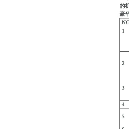
的
豪
N
1
2
3
4
5