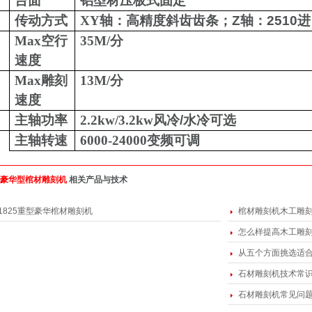
台面
铝型材压板式固定
传动方式
XY
轴：高精度斜齿齿条；
Z
轴：
2510
进
Max空行
35M
/
分
速度
Max雕刻
13M/
分
速度
主轴功率
2.2kw/3.2kw
风冷
/
水冷可选
主轴转速
6000-24000
变频可调
25豪华型棺材雕刻机
相关产品与技术
1825重型豪华棺材雕刻机
棺材雕刻机木工雕刻
怎么样提高木工雕
从五个方面挑选适
石材雕刻机技术常
石材雕刻机常见问