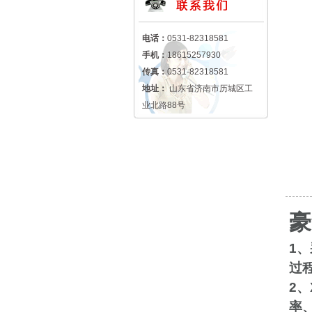
电话：
0531-82318581
手机：
18615257930
传真：
0531-82318581
地址：
山东省济南市历城区工
业北路88号
豪
1
、
过
2
、
率