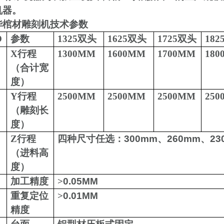
机器。
华棺材雕刻机技术参数
O
参数
1325
双头
1625
双头
1725
双头
182
X
行程
1300MM
1600MM
1700MM
180
（合计宽
度）
Y
行程
2500MM
2500MM
2500MM
250
（雕刻长
度）
Z
行程
四种尺寸任选：
300mm
、
260mm
、
23
（进料高
度）
加工精度
>
0.05MM
重复定位
>
0.01MM
精度