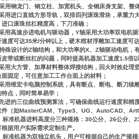
采用钢龙门、钢立柱、加宽机头、全钢床身支架、整
采用进口直线方形导轨，双排四列滚珠滑块，承重力
，进口滚珠丝杠精度高，下刀准确；
采用高速步进电机与驱动器，
Y
轴采用大功率双电机驱
行速度可达
35
米
/
分钟以上，硬木棺材浮雕加工速度可
特殊设计的
Z
轴结构，和大功率的
X
、
Z
轴驱动电机，
断皮带或断丝杠的问题，同时提高机器加工速度
1.5
倍
采用大方管、加厚材料整体焊接结构，回火时效处理
台面固定，可任意加工工作台面上的材料；
采用维宏卡电脑控制系统，具有断点、断电、断刀续
的特点，同时简单易学
；
先进的三位曲线预测算法，可确保曲线运行速度和精
软件（如
MasterCAM
、
Type3
、
UG
、
AutoCAD
、
Ar
、标准机器进料高度分三种规格：
30
公分、
26
公分、
2
可根据用户实际需求定制生产。
、标准机器为双独立机头，用户可根据自己的生产规模