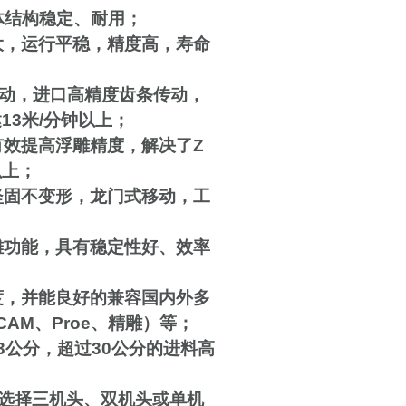
体结构稳定、耐用；
大，运行平稳，精度高，寿命
动，进口高精度齿条传动，
达
13
米
/
分钟以上
；
有效提高浮雕精度，解决了
Z
以上
；
坚固不变形，龙门式移动，工
雕功能，具有稳定性好、效率
度，并能良好的兼容国内外多
tCAM
、
Proe
、精雕）等
；
3
公分，超过
30
公分的进料高
选择三机头、双机头或单机