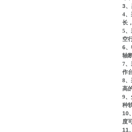
3
、
4
、
长
5
、
空
6
、
轴
7
、
作
8
、
高
9
、
种
10
度
11